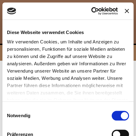
Diese Webseite verwendet Cookies
Wir verwenden Cookies, um Inhalte und Anzeigen zu
personalisieren, Funktionen für soziale Medien anbieten
zu können und die Zugriffe auf unsere Website zu
analysieren. Außerdem geben wir Informationen zu Ihrer
Verwendung unserer Website an unsere Partner für
WISSENSCHAFTLICHE
soziale Medien, Werbung und Analysen weiter. Unsere
ZEITSCHRIFTEN
Partner führen diese Informationen möglicherweise mit
weiteren Daten zusammen, die Sie ihnen bereitgestellt
Marburger Epithetik Studio - Seine Entstehung, sein
haben oder die sie im Rahmen Ihrer Nutzung der Dienste
Werdegang, seine Ziele.
gesammelt haben.
Einwilligungsauswahl
ONKOLOGISCHE PFLEGE 04/2022 S. 23-26
Notwendig
FORUM – Hals-, Nasen-, Ohrenheilkunde - 03/2026 Juni
Präferenzen