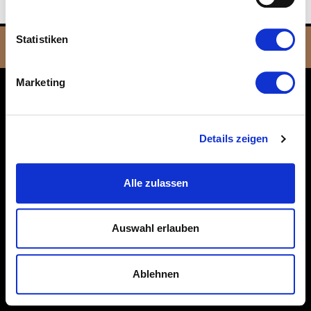
|
|
|
Statistiken
IMPRESSUM
DATENSCHUTZ
OP-MATERIAL-BESTELLUNG
REZEPTBEISPIELE
Marketing
Details zeigen
Alle zulassen
Auswahl erlauben
Ablehnen