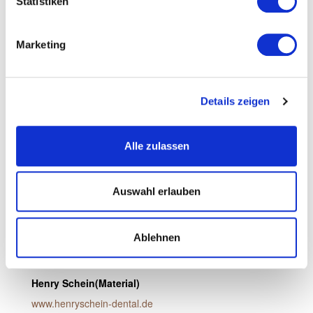
Statistiken
Detax (Abformmasse)
Marketing
www.detax.de
Fahl (Tracheostomakanülen)
Details zeigen
www.fahl-medizintechnik.de
Alle zulassen
M&W (Material)
www.mwdental.de
Auswahl erlauben
Medicon (Titanplatten)
Ablehnen
www.medicon.de
Henry Schein(Material)
www.henryschein-dental.de