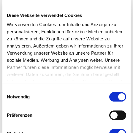
www.dbve.de
Diese Webseite verwendet Cookies
International Anaplastology Association
Wir verwenden Cookies, um Inhalte und Anzeigen zu
www.anaplastology.org
personalisieren, Funktionen für soziale Medien anbieten
zu können und die Zugriffe auf unsere Website zu
Hessische Krebsgesellschaft
analysieren. Außerdem geben wir Informationen zu Ihrer
Verwendung unserer Website an unsere Partner für
www.hessische-krebsgesellschaft.de
soziale Medien, Werbung und Analysen weiter. Unsere
Partner führen diese Informationen möglicherweise mit
AMT (Hautkleber)
weiteren Daten zusammen, die Sie ihnen bereitgestellt
www.amt-med.de
haben oder die sie im Rahmen Ihrer Nutzung der Dienste
gesammelt haben.
Einwilligungsauswahl
Notwendig
Cosmesil (diverse Produkte und Materialien)
www.cosmesil.de
Präferenzen
Dreve (Abformmasse)
www.dreve.de